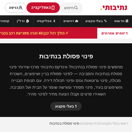
נתיבותי
.
האפליקציה
חיפוש
כניסה
📰 חדשות
🔧 בעלי מקצוע
💼 דרושים
📱 אפליקציה
🏠 נדל"ן
קופונים
⚡ הולך רגל כבן 40 נהרג מפגיעת רכב בכביש 25 סמוך לצומת הנשיא, מתנדבי זק"א פועלו בזירה
דיווחים אחרונים
פינוי פסולת בנתיבות
מחפשים פינוי פסולת בנתיבות? אינדקס נתיבותי מרכז שירותי פינוי
פסולת בנתיבות והסביבה — לפינוי פסולת בניין ושיפוצים, השכרת
מכולה, פינוי גרוטאות וגזם ופינוי תכולת דירה. עם תנופת הבנייה
והשיפוצים בעיר, פינוי מסודר ומורשה שומר על הבית ועל הסביבה.
השאירו פרטים וקבלו הצעת מחיר לפינוי מהיר.
1 בעלי מקצוע
ראשי
›
בעלי מקצוע
›
לבית ושיפוצים
›
פינוי פסולת בנתיבות