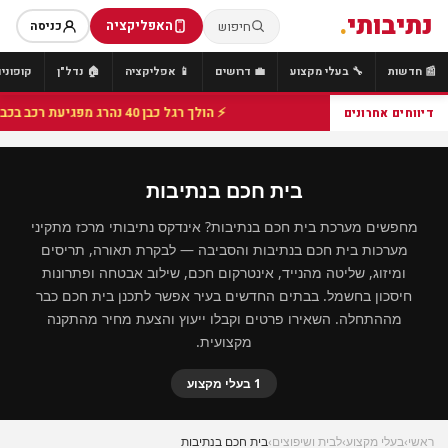
נתיבותי
.
האפליקציה
חיפוש
כניסה
📰 חדשות
🔧 בעלי מקצוע
💼 דרושים
📱 אפליקציה
🏠 נדל"ן
קופונים
⚡ הולך רגל כבן 40 נהרג מפגיעת רכב בכביש 25 סמוך לצומת הנשיא, מתנדבי זק"א פועלו בזירה
דיווחים אחרונים
בית חכם בנתיבות
מחפשים מערכת בית חכם בנתיבות? אינדקס נתיבותי מרכז מתקיני
מערכות בית חכם בנתיבות והסביבה — לבקרת תאורה, תריסים
ומיזוג, שליטה מהנייד, אינטרקום חכם, שילוב אבטחה ופתרונות
חיסכון בחשמל. בבתים החדשים בעיר אפשר לתכנן בית חכם כבר
מההתחלה. השאירו פרטים וקבלו ייעוץ והצעת מחיר מהתקנה
מקצועית.
1 בעלי מקצוע
ראשי
›
בעלי מקצוע
›
לבית ושיפוצים
›
בית חכם בנתיבות