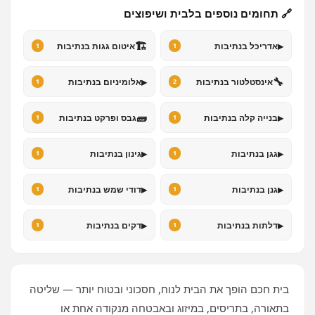
🔗 תחומים נוספים בלבית ושיפוצים
🏗️
▸
אדריכל בנתיבות
איטום גגות בנתיבות
1
1
▸
🔧
אינסטלטור בנתיבות
אלומיניום בנתיבות
1
2
🧱
▸
בנייה קלה בנתיבות
גבס ופרקט בנתיבות
1
1
▸
▸
גגן בנתיבות
גינון בנתיבות
1
1
▸
▸
גנן בנתיבות
דודי שמש בנתיבות
1
1
▸
▸
דלתות בנתיבות
דקים בנתיבות
1
1
בית חכם הופך את הבית לנוח, חסכוני ובטוח יותר — שליטה
בתאורה, בתריסים, במיזוג ובאבטחה מנקודה אחת או