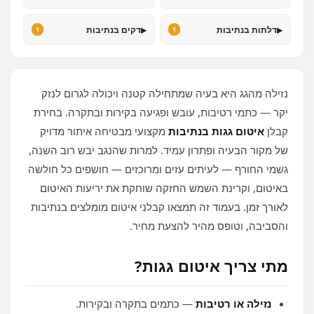
▸
▸
דלתות בנתיבות
דקים בנתיבות
1
1
נזילה מהגג היא בעיה שמתחילה קטנה ויכולה לגרום לנזק
יקר — כתמי רטיבות, עובש ופגיעה בקירות ובתקרה. בחירת
קבלן
איטום גגות בנתיבות
מקצועי מבטיחה איתור מדויק
של מקור הבעיה ופתרון עמיד. למרות שהנגב יבש רוב השנה,
גשמי החורף — לעיתים עזים ומרוכזים — חושפים כל חולשה
באיטום, וקרינת השמש החזקה שוחקת את יריעות האיטום
לאורך זמן. בעמוד זה תמצאו קבלני איטום מומלצים בנתיבות
והסביבה, וטופס מהיר להצעת מחיר.
מתי צריך איטום גגות?
נזילה או רטיבות
— כתמים בתקרה ובקירות.