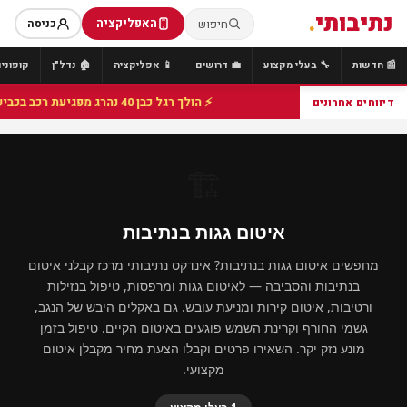
נתיבותי
.
האפליקציה
חיפוש
כניסה
📰 חדשות
🔧 בעלי מקצוע
💼 דרושים
📱 אפליקציה
🏠 נדל"ן
קופונים
⚡ הולך רגל כבן 40 נהרג מפגיעת רכב בכביש 25 סמוך לצומת הנשיא, מתנדבי זק"א פועלו בזירה
דיווחים אחרונים
🏗️
איטום גגות בנתיבות
מחפשים איטום גגות בנתיבות? אינדקס נתיבותי מרכז קבלני איטום
בנתיבות והסביבה — לאיטום גגות ומרפסות, טיפול בנזילות
ורטיבות, איטום קירות ומניעת עובש. גם באקלים היבש של הנגב,
גשמי החורף וקרינת השמש פוגעים באיטום הקיים. טיפול בזמן
מונע נזק יקר. השאירו פרטים וקבלו הצעת מחיר מקבלן איטום
מקצועי.