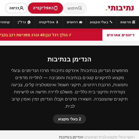
נתיבותי
.
האפליקציה
חיפוש
כניסה
📰 חדשות
🔧 בעלי מקצוע
💼 דרושים
📱 אפליקציה
🏠 נדל"ן
קופונים
⚡ הולך רגל כבן 40 נהרג מפגיעת רכב בכביש 25 סמוך לצומת הנשיא, מתנדבי זק"א פועלו בזירה
דיווחים אחרונים
הנדימן בנתיבות
מחפשים הנדימן בנתיבות? אינדקס נתיבותי מרכז הנדימנים ובעלי
מקצוע לתיקונים קטנים בנתיבות והסביבה — לתליית מדפים
ותמונות, הרכבת רהיטים, תיקוני חשמל ואינסטלציה קלים, צביעה
נקודתית ותיקוני בית כלליים. מושלם לדירה חדשה או לרשימת
תיקונים שהצטברה. השאירו פרטים וקבלו הנדימן זמין ואמין קרוב
לבית.
2 בעלי מקצוע
ראשי
›
בעלי מקצוע
›
לבית ושיפוצים
›
הנדימן בנתיבות