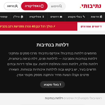
נתיבותי
.
האפליקציה
חיפוש
כניסה
📰 חדשות
🔧 בעלי מקצוע
💼 דרושים
📱 אפליקציה
🏠 נדל"ן
קופונים
⚡ הולך רגל כבן 40 נהרג מפגיעת רכב בכביש 25 סמוך לצומת הנשיא, מתנדבי זק"א פועלו בזירה
דיווחים אחרונים
דלתות בנתיבות
מחפשים דלתות בנתיבות? אינדקס נתיבותי מרכז ספקים ומתקיני
דלתות בנתיבות והסביבה — לדלתות פנים, דלת כניסה ביטחונית,
דלתות פלדה, דלתות הזזה והחלפת דלתות. עם אלפי דירות ובתים
חדשים בעיר, יש ביקוש גבוה לדלתות איכותיות ובטוחות. השאירו
פרטים וקבלו הצעת מחיר והתקנה מספק מקומי אמין.
1 בעלי מקצוע
ראשי
›
בעלי מקצוע
›
לבית ושיפוצים
›
דלתות בנתיבות