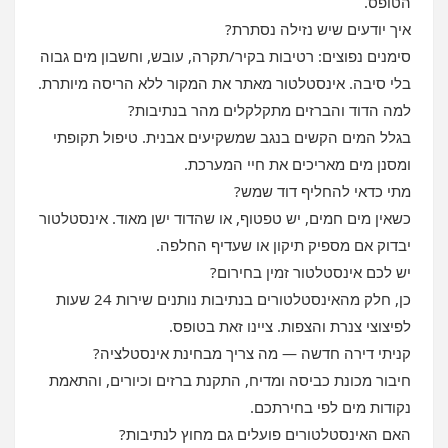
הטופס.
איך יודעים שיש נזילה נסתרת?
סימנים נפוצים: רטיבות בקיר/תקרה, עובש, וחשבון מים גבוה
בלי סיבה. אינסטלטור מאתר את המקור ללא הריסה מיותרת.
למה הדוד והברזים מתקלקלים מהר בנתיבות?
בגלל המים הקשים בנגב שמשקיעים אבנית. טיפול תקופתי
ומסנן מים מאריכים את חיי המערכת.
מתי כדאי להחליף דוד שמש?
כשאין מים חמים, יש טפטוף, או שהדוד ישן מאוד. אינסטלטור
יבדוק אם מספיק תיקון או שעדיף החלפה.
יש לכם אינסטלטור זמין בחירום?
כן, חלק מהאינסטלטורים בנתיבות נותנים שירות 24 שעות
לפיצוצי צנרת והצפות. ציינו זאת בטופס.
קניתי דירה חדשה — מה צריך מבחינת אינסטלציה?
חיבור מכונת כביסה ומדיח, התקנת ברזים וכיורים, והתאמת
נקודות מים לפי בחירתכם.
האם האינסטלטורים פועלים גם מחוץ לנתיבות?