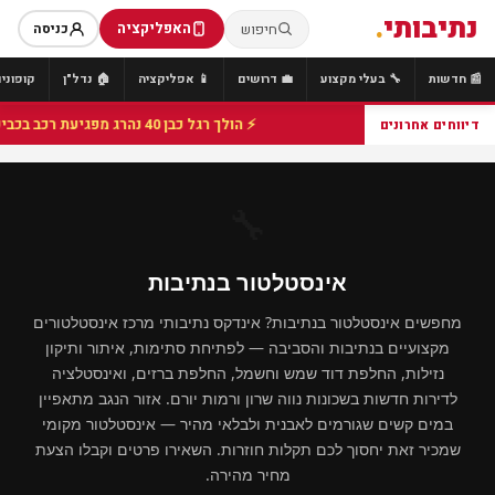
נתיבותי
.
האפליקציה
חיפוש
כניסה
📰 חדשות
🔧 בעלי מקצוע
💼 דרושים
📱 אפליקציה
🏠 נדל"ן
קופונים
⚡ הולך רגל כבן 40 נהרג מפגיעת רכב בכביש 25 סמוך לצומת הנשיא, מתנדבי זק"א פועלו בזירה
דיווחים אחרונים
🔧
אינסטלטור בנתיבות
מחפשים אינסטלטור בנתיבות? אינדקס נתיבותי מרכז אינסטלטורים
מקצועיים בנתיבות והסביבה — לפתיחת סתימות, איתור ותיקון
נזילות, החלפת דוד שמש וחשמל, החלפת ברזים, ואינסטלציה
לדירות חדשות בשכונות נווה שרון ורמות יורם. אזור הנגב מתאפיין
במים קשים שגורמים לאבנית ולבלאי מהיר — אינסטלטור מקומי
שמכיר זאת יחסוך לכם תקלות חוזרות. השאירו פרטים וקבלו הצעת
מחיר מהירה.