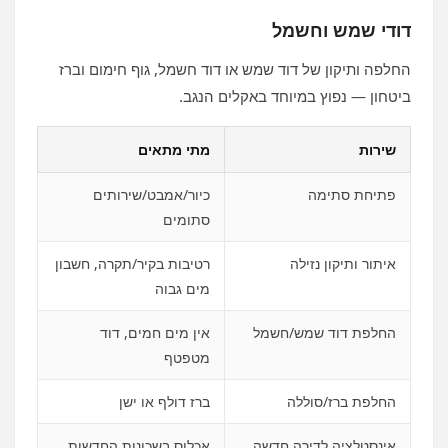
דודי שמש וחשמל
החלפה ותיקון של דוד שמש או דוד חשמל, גוף חימום וברז
ביטחון — נפוץ במיוחד באקלים הנגב.
שירות
מתי מתאים
פתיחת סתימה
כיור/אמבט/שירותים
סתומים
איתור ותיקון נזילה
רטיבות בקיר/תקרה, חשבון
מים גבוה
החלפת דוד שמש/חשמל
אין מים חמים, דוד
מטפטף
החלפת ברז/סוללה
ברז דולף או ישן
אינסטלציה לדירה חדשה
אכלוס בשכונות החדשות