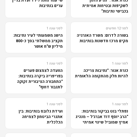
כנרת אגור: "הגיע הזמן
שי עמר מונה ליו"ר ועדת בניין
לשקיפות ובטיחות אמיתית
ערים בנתיבות
בכבישי נתיבות"
לפני 12 חודשים
לפני שנה 1
בשורה לדרום: משרד האנרגיה
הישג משמעותי לעיר נתיבות:
מקים מרכז חדשנות בנתיבות
תקציב ממשלתי בסך כ-800
מיליון ש"ח אושר
לפני שנה 1
לפני שנה 1
כנרת אגור: "נתיבות צריכה
הוועדה לצמצום פערים
להיות חלק מהתקומה הלאומית
בפריפריה ביקרה בנתיבות:
"התחבורה הציבורית זקוקה
לתגבור דחוף"
לפני שנה 1
לפני שנה 1
נפתלי בנט בביקור בנתיבות:
ועידת גלובס בנתיבות: בין
"הרב יוסף דוד אברג׳ל – מנהיג
אתגרי הביטחון לצמיחה
אמיץ שמוביל שינוי אמיתי
הכלכלית