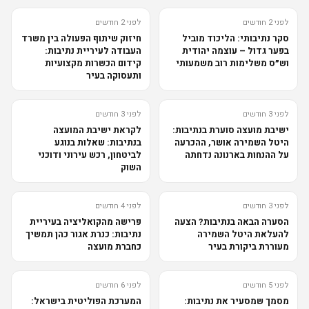
לפני 2 חודשים
לפני 2 חודשים
סקר נתיבותי: הליכוד מוביל
חיזוק שיתוף הפעולה בין משרד
בפער גדול – עוצמה יהודית
העבודה לעיריית נתיבות:
וש״ס משלימות רוב משמעותי
קידום הכשרות מקצועיות
ותעסוקה בעיר
לפני 3 חודשים
לפני 3 חודשים
ישיבת מועצה סוערת בנתיבות:
לקראת ישיבת המועצה
היטל השמירה אושר, ההכרעה
בנתיבות: שאלות בנוגע
על ההנחות בארנונה נדחתה
לביטחון, רכש עירוני ודוכני
השוק
לפני 3 חודשים
לפני 4 חודשים
הסערה הבאה בנתיבות? הצעה
פרישה מהקואליציה בעיריית
להעלאת היטל השמירה
נתיבות: כנרת אגור כהן תמשיך
מעוררת ביקורת בעיר
כחברת מועצה
לפני 5 חודשים
לפני 6 חודשים
מסמך שמסעיר את נתיבות:
המערכת הפוליטית בישראל: