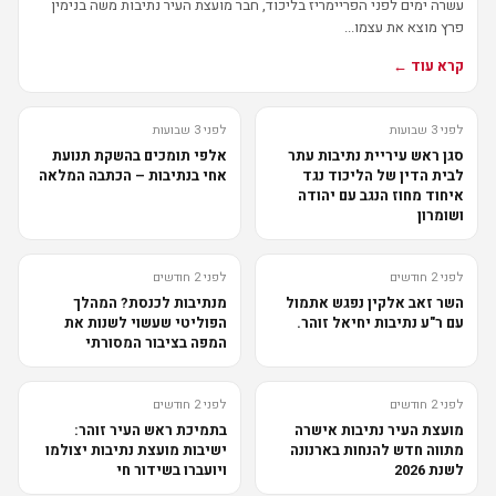
עשרה ימים לפני הפריימריז בליכוד, חבר מועצת העיר נתיבות משה בנימין
פרץ מוצא את עצמו...
קרא עוד ←
לפני 3 שבועות
לפני 3 שבועות
סגן ראש עיריית נתיבות עתר
אלפי תומכים בהשקת תנועת
לבית הדין של הליכוד נגד
אחי בנתיבות – הכתבה המלאה
איחוד מחוז הנגב עם יהודה
ושומרון
לפני 2 חודשים
לפני 2 חודשים
השר זאב אלקין נפגש אתמול
מנתיבות לכנסת? המהלך
עם ר"ע נתיבות יחיאל זוהר.
הפוליטי שעשוי לשנות את
המפה בציבור המסורתי
לפני 2 חודשים
לפני 2 חודשים
מועצת העיר נתיבות אישרה
בתמיכת ראש העיר זוהר:
מתווה חדש להנחות בארנונה
ישיבות מועצת נתיבות יצולמו
לשנת 2026
ויועברו בשידור חי