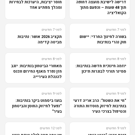
דרישה לישיבת מועצה דחופה
חוסר יציבות, היערכות לבחירות
תוך 48 שעות – והפעם מתוך
ומהלך מפתיע אחד
הקואליציה
לפני 7 חודשים
לפני 7 חודשים
בשורה לחינוך החרדי: יישום
תקציב 2026 אושר: נתיבות
חוק נהרי בנתיבות
מביטה קדימה
לפני 8 חודשים
לפני 8 חודשים
יוזמה חינוכית חדשה בנתיבות:
מאחורי הביטחון בנתיבות: יוגב
סמינר תורני לבוגרות תיכון
חזן נפרד מאגף החירום ונכנס
להנהלת העירייה
לפני 9 חודשים
לפני 9 חודשים
“חי את השטח”: הרב אריה דרעי
בועז ביסמוט ביקר בנתיבות:
בנתיבות לחיזוק מוסדות התורה
“נפעל לחיזוק החוסן והביטחון
והטיפול בצרכי העיר
בעיר”
לפני 9 חודשים
לפני 12 חודשים