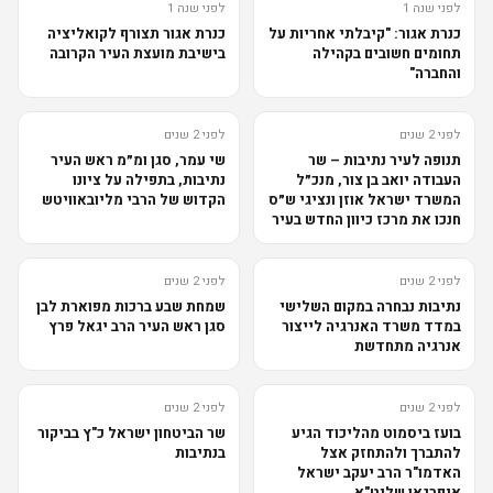
לפני שנה 1
לפני שנה 1
כנרת אגור: "קיבלתי אחריות על
כנרת אגור תצורף לקואליציה
תחומים חשובים בקהילה
בישיבת מועצת העיר הקרובה
והחברה"
לפני 2 שנים
לפני 2 שנים
תנופה לעיר נתיבות – שר
שי עמר, סגן ומ״מ ראש העיר
העבודה יואב בן צור, מנכ״ל
נתיבות, בתפילה על ציונו
המשרד ישראל אוזן ונציגי ש״ס
הקדוש של הרבי מליובאוויטש
חנכו את מרכז כיוון החדש בעיר
לפני 2 שנים
לפני 2 שנים
נתיבות נבחרה במקום השלישי
שמחת שבע ברכות מפוארת לבן
במדד משרד האנרגיה לייצור
סגן ראש העיר הרב יגאל פרץ
אנרגיה מתחדשת
לפני 2 שנים
לפני 2 שנים
בועז ביסמוט מהליכוד הגיע
שר הביטחון ישראל כ"ץ בביקור
להתברך ולהתחזק אצל
בנתיבות
האדמו"ר הרב יעקב ישראל
איפרגאן שליט"א