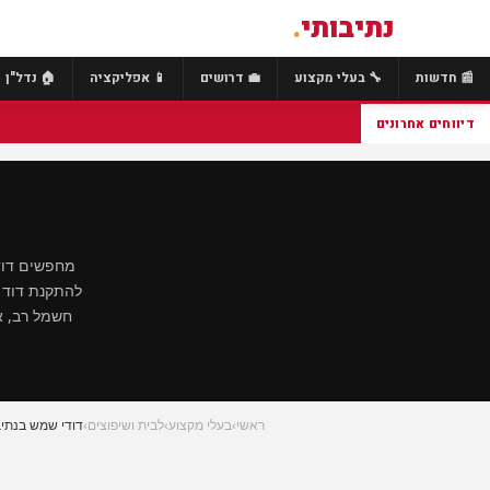
נתיבותי
.
📰 חדשות
🔧 בעלי מקצוע
💼 דרושים
📱 אפליקציה
🏠 נדל"ן
דיווחים אחרונים
מחפשים דוד
להתקנת דוד ש
חשמל רב, א
ראשי
›
בעלי מקצוע
›
לבית ושיפוצים
›
דודי שמש בנתיב