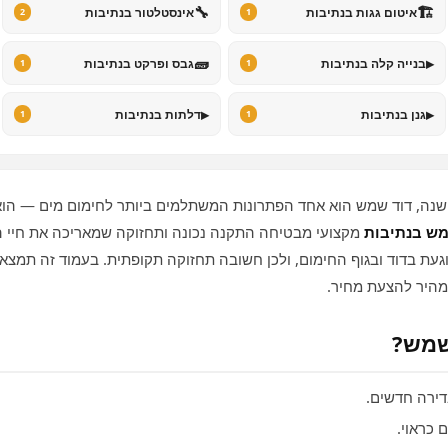
🔧
🏗️
איטום גגות בנתיבות
אינסטלטור בנתיבות
2
1
🧱
▸
בנייה קלה בנתיבות
גבס ופרקט בנתיבות
1
1
▸
▸
גנן בנתיבות
דלתות בנתיבות
1
1
השנה, דוד שמש הוא אחד הפתרונות המשתלמים ביותר לחימום מים — הו
מש בנתיבות
מקצועי מבטיחה התקנה נכונה ותחזוקה שמאריכה את חיי 
עת בדוד ובגוף החימום, ולכן חשובה תחזוקה תקופתית. בעמוד זה תמצאו
מהיר להצעת מחיר.
שמש?
ירה חדשים.
כראוי.