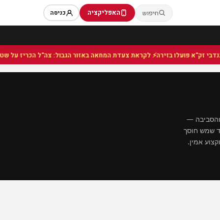
האפליקציה
חיפוש
כניסה
⚡ לקראת צעדת המחאה באזור הגבול: צה"ל הכריז על שטח צבאי 
והסביבה —
וד שמש חוסך
צוע אמין.