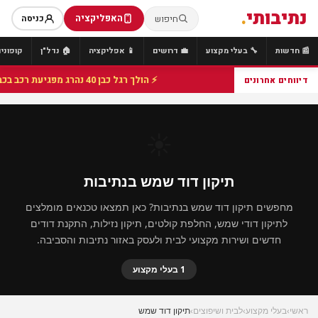
נתיבותי
.
האפליקציה
חיפוש
כניסה
📰 חדשות
🔧 בעלי מקצוע
💼 דרושים
📱 אפליקציה
🏠 נדל"ן
קופונים
⚡ הולך רגל כבן 40 נהרג מפגיעת רכב בכביש 25 סמוך לצומת הנשיא, מתנדבי זק"א פועלו בזירה
דיווחים אחרונים
☀️
תיקון דוד שמש בנתיבות
מחפשים תיקון דוד שמש בנתיבות? כאן תמצאו טכנאים מומלצים
לתיקון דודי שמש, החלפת קולטים, תיקון נזילות, התקנת דודים
חדשים ושירות מקצועי לבית ולעסק באזור נתיבות והסביבה.
1 בעלי מקצוע
ראשי
›
בעלי מקצוע
›
לבית ושיפוצים
›
תיקון דוד שמש