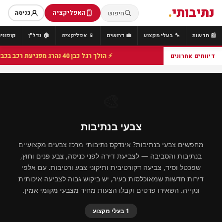
נתיבותי
.
האפליקציה
חיפוש
כניסה
📰 חדשות
🔧 בעלי מקצוע
💼 דרושים
📱 אפליקציה
🏠 נדל"ן
קופונים
⚡ הולך רגל כבן 40 נהרג מפגיעת רכב בכביש 25 סמוך לצומת הנשיא, מתנדבי זק"א פועלו בזירה
דיווחים אחרונים
🎨
צבעי בנתיבות
מחפשים צבעי בנתיבות? אינדקס נתיבותי מרכז צבעים מקצועיים
בנתיבות והסביבה — לצביעת דירה לפני כניסה, צבע פנים וחוץ,
שפכטל וסיד, צביעה דקורטיבית ותיקוני צבע ורטיבות. עם אלפי
דירות חדשות שמאוכלסות בעיר, יש ביקוש גבוה לצביעה איכותית
ונקייה. השאירו פרטים וקבלו הצעות מחיר מצבעי מקומי אמין.
1 בעלי מקצוע