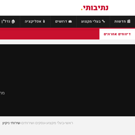
נתיבותי
.
📰 חדשות
🔧 בעלי מקצוע
💼 דרושים
📱 אפליקציה
🏠 נדל"ן
דיווחים אחרונים
מחפ
ראשי
›
בעלי מקצוע
›
עסקים ושירותים
›
שירותי ניקיון