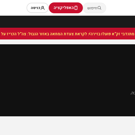
האפליקציה
חיפוש
כניסה
⚡ לקראת צעדת המחאה באזור הגבול: צה"ל הכריז על שט
ה.