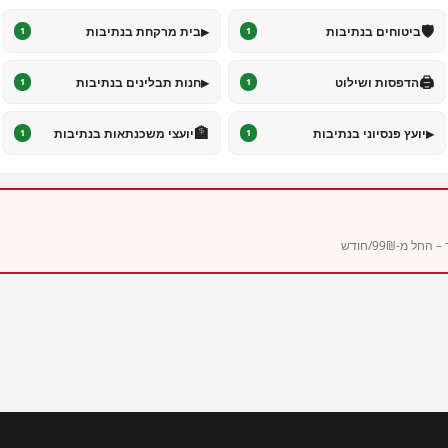
▸
🛡️
ביטוחים בנתיבות
בית מרקחת בנתיבות
1
1
▸
🖨️
הדפסות ושילוט
חנות תבלינים בנתיבות
1
1
🏦
▸
יועץ פנסיוני בנתיבות
יועצי משכנתאות בנתיבות
1
1
מ-99₪/חודש