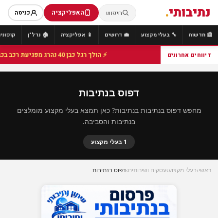
נתיבותי
.
האפליקציה
חיפוש
כניסה
📰 חדשות
🔧 בעלי מקצוע
💼 דרושים
📱 אפליקציה
🏠 נדל"ן
קופונים
⚡ הולך רגל כבן 40 נהרג מפגיעת רכב בכביש 25 סמוך לצומת הנשיא, מתנדבי זק"א פועלו בזירה
דיווחים אחרונים
דפוס בנתיבות
מחפש דפוס בנתיבות בנתיבות? כאן תמצא בעלי מקצוע מומלצים
בנתיבות והסביבה.
1 בעלי מקצוע
ראשי
›
בעלי מקצוע
›
עסקים ושירותים
›
דפוס בנתיבות