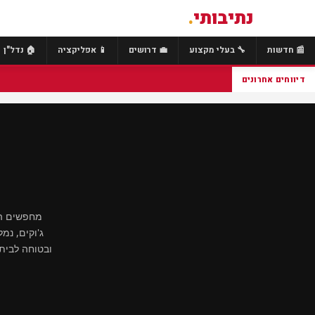
נתיבותי
.
📰 חדשות
🔧 בעלי מקצוע
💼 דרושים
📱 אפליקציה
🏠 נדל"ן
דיווחים אחרונים
מחפשים הד
ג'וקים, נמ
ובטוחה לבית,