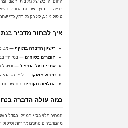
החום והיובש של נתיבות והנגב יוצר
בנייה — נפוץ בשכונות החדשות שעד
טיפול מונע, לא רק נקודתי, כדי שהמז
איך לבחור מדביר בנתי
רישיון הדברה בתוקף
— מטעם 
חומרים בטוחים
— במיוחד בבי
אחריות על הטיפול
— וטיפול ח
טיפול ממוקד
— לפי סוג המזיק
המלצות מקומיות
מתושבי נתיב
כמה עולה הדברה בנתי
המחיר תלוי בסוג המזיק, בגודל הש
מהמדבירים נותנים אחריות וטיפול ח