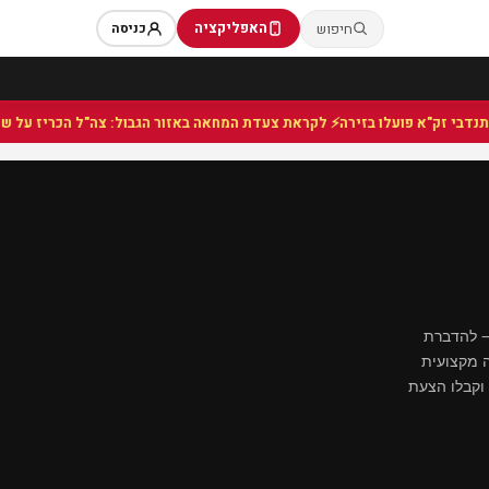
האפליקציה
חיפוש
כניסה
⚡ לקראת צעדת המחאה באזור הגבול: צה"ל הכריז על שטח צבא
— להדברת
ה מקצועית
 וקבלו הצעת