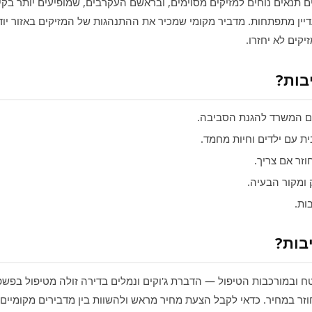
ים תנאים נוחים למזיקים מסוימים, ובראשם העקרבים, שמופיעים יותר בק
יין מתפתחות. מדביר מקומי שמכיר את ההתנהגות של המזיקים באזור יו
יקים לא יחזרו.
בות?
המשרד להגנת הסביבה.
ת עם ילדים וחיות מחמד.
וזר אם צריך.
 ומקור הבעיה.
ות.
בות?
טח ובמורכבות הטיפול — הדברת ג'וקים ונמלים בדירה זולה מטיפול בפש
וזר במחיר. כדאי לקבל הצעת מחיר מראש ולהשוות בין מדבירים מקומיים