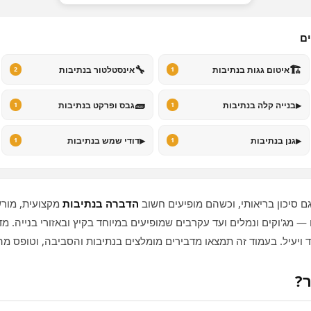
ים
🔧
🏗️
איטום גגות בנתיבות
אינסטלטור בנתיבות
2
1
🧱
▸
בנייה קלה בנתיבות
גבס ופרקט בנתיבות
1
1
▸
▸
גנן בנתיבות
דודי שמש בנתיבות
1
1
ם סיכון בריאותי, וכשהם מופיעים חשוב
הדברה בנתיבות
מקצועית, מורש
ם — מג'וקים ונמלים ועד עקרבים שמופיעים במיוחד בקיץ ובאזורי בנייה. 
ד ויעיל. בעמוד זה תמצאו מדבירים מומלצים בנתיבות והסביבה, וטופס מ
ר?