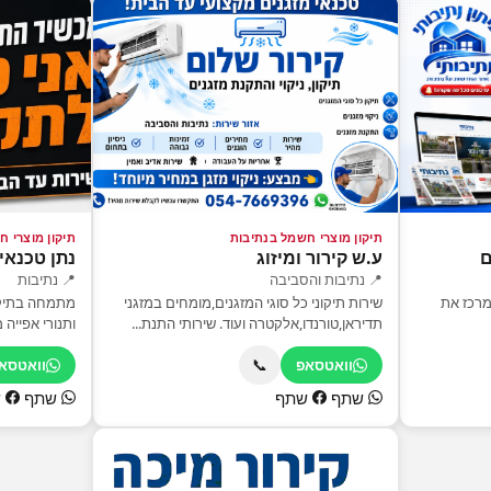
תיקון מוצרי חשמל בנתיבות
תיקון מוצרי 
ם
ע.ש קירור ומיזוג
נתן טכנאי
📍 נתיבות והסביבה
📍 נתיבות
מרכז את
שירות תיקוני כל סוגי המזגנים,מומחים במזגני
מתמחה בתיקון
תדיראן,טורנדו,אלקטרה ועוד. שירותי התנת...
ותנורי אפייה 
📞
וואטסאפ
וואטסא
שתף
שתף
שתף
ש