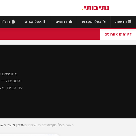
נתיבותי
.
📰 חדשות
🔧 בעלי מקצוע
💼 דרושים
📱 אפליקציה
🏠 נדל"ן
דיווחים אחרונים
מחפשים טכ
והסביבה — ל
עד הבית, מאב
ראשי
›
בעלי מקצוע
›
לבית ושיפוצים
›
תיקון מוצרי חש