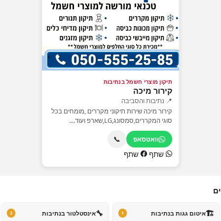
תיקון מוצרי חשמל בנתיבות
קירור מיכה
📍 נתיבות והסביבה
קירור מיכה שירות תיקוני מקררים ,מומחים בכל
סוגי המקררים,סמסונג,LG,שארפ ועוד....
📞
וואטסאפ
שתף
שתף
ים
🔧
🏗️
איטום גגות בנתיבות
אינסטלטור בנתיבות
2
1