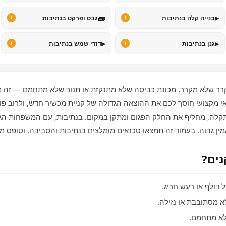
🧱
▸
בנייה קלה בנתיבות
גבס ופרקט בנתיבות
1
1
▸
▸
גנן בנתיבות
דודי שמש בנתיבות
1
1
ר שלא מקרר, מכונת כביסה שלא מתנקזת או תנור שלא מתחמם — זה 
י מקצועי חוסך לכם את ההוצאה הגדולה של קניית מכשיר חדש, ולרוב פו
תקלה, מחליף את החלק הפגום ומתקן במקום. בנתיבות, עם המשפחות הג
מין גבוה. בעמוד זה תמצאו טכנאים מומלצים בנתיבות והסביבה, וטופס מה
נים?
 דולף או רעש חריג.
 מסתובבת או נזילה.
לא מתחמם.