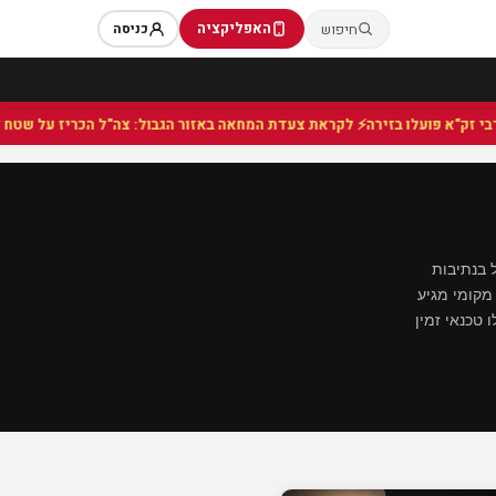
האפליקציה
חיפוש
כניסה
⚡ לקראת צעדת המחאה באזור הגבול: צה"ל הכריז על שטח צבאי סג
 בנתיבות
מקומי מגיע
 טכנאי זמין