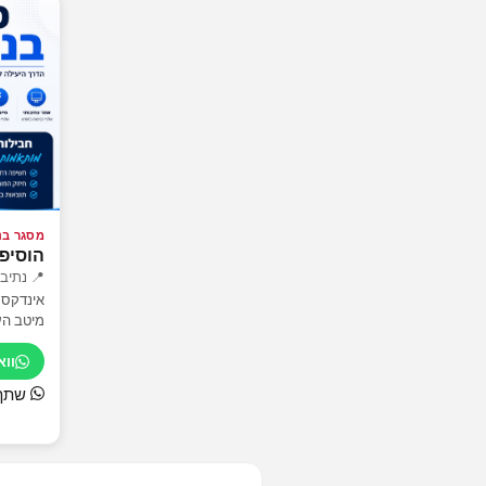
מסגר בנ
הוסיפ
📍 נתיב
אינדקס 
מיטב העס
וו
שתף