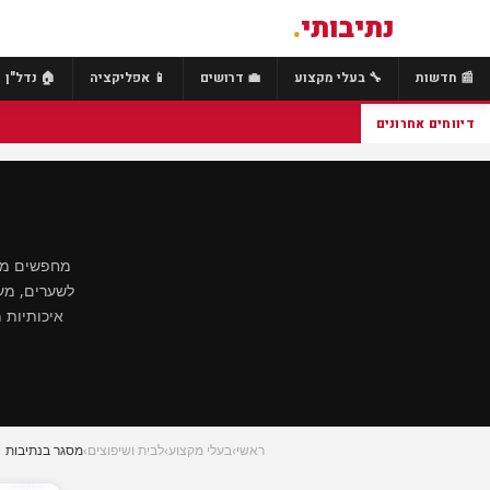
נתיבותי
.
📰 חדשות
🔧 בעלי מקצוע
💼 דרושים
📱 אפליקציה
🏠 נדל"ן
דיווחים אחרונים
מחפשים מסג
לשערים, מעק
איכותיות 
ראשי
›
בעלי מקצוע
›
לבית ושיפוצים
›
מסגר בנתיבות