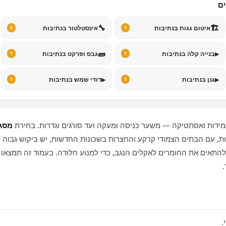
ים
🔧
🏗️
איטום גגות בנתיבות
אינסטלטור בנתיבות
2
1
🧱
▸
בנייה קלה בנתיבות
גבס ופרקט בנתיבות
1
1
▸
▸
גנן בנתיבות
דודי שמש בנתיבות
1
1
ידות ואסתטיקה — משער כניסה ומעקה ועד סורגים וגדרות. בחירת
מסגר
יבות, עם הבתים הצמודי קרקע והחצרות בשכונות החדשות, יש ביקוש גבו
ם להתאים את החומרים לאקלים הנגב, כדי למנוע חלודה. בעמוד זה תמצאו
.