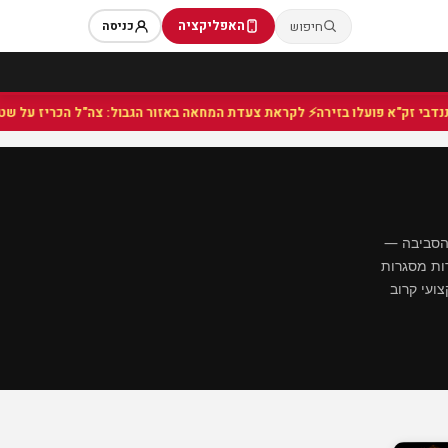
האפליקציה
חיפוש
כניסה
⚡ לקראת צעדת המחאה באזור הגבול: צה"ל הכריז על שטח צבאי
והסביבה —
דות מסגרות
ועי קרוב