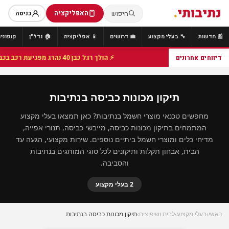
נתיבותי
.
האפליקציה
חיפוש
כניסה
📰 חדשות
🔧 בעלי מקצוע
💼 דרושים
📱 אפליקציה
🏠 נדל"ן
קופונים
⚡ הולך רגל כבן 40 נהרג מפגיעת רכב בכביש 25 סמוך לצומת הנשיא, מתנדבי זק"א פועלו בזירה
דיווחים אחרונים
תיקון מכונות כביסה בנתיבות
מחפשים טכנאי מוצרי חשמל בנתיבות? כאן תמצאו בעלי מקצוע
המתמחים בתיקון מכונות כביסה, מייבשי כביסה, תנורי אפייה,
מדיחי כלים ומוצרי חשמל ביתיים נוספים. שירות מקצועי, הגעה עד
הבית, אבחון תקלות ותיקונים לכל סוגי המותגים בנתיבות
והסביבה.
2 בעלי מקצוע
ראשי
›
בעלי מקצוע
›
לבית ושיפוצים
›
תיקון מכונות כביסה בנתיבות