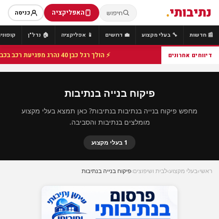
נתיבותי
.
האפליקציה
חיפוש
כניסה
📰 חדשות
🔧 בעלי מקצוע
💼 דרושים
📱 אפליקציה
🏠 נדל"ן
קופונים
⚡ הולך רגל כבן 40 נהרג מפגיעת רכב בכביש 25 סמוך לצומת הנשיא, מתנדבי זק"א פועלו בזירה
דיווחים אחרונים
פיקוח בנייה בנתיבות
מחפש פיקוח בנייה בנתיבות בנתיבות? כאן תמצא בעלי מקצוע
מומלצים בנתיבות והסביבה.
1 בעלי מקצוע
ראשי
›
בעלי מקצוע
›
לבית ושיפוצים
›
פיקוח בנייה בנתיבות