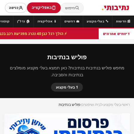
נתיבותי
.
האפליקציה
חיפוש
כניסה
📰 חדשות
🔧 בעלי מקצוע
💼 דרושים
📱 אפליקציה
🏠 נדל"ן
קופונים
⚡ הולך רגל כבן 40 נהרג מפגיעת רכב בכביש 25 סמוך לצומת הנשיא, מתנדבי זק"א פועלו בזירה
דיווחים אחרונים
פוליש בנתיבות
מחפש פוליש בנתיבות בנתיבות? כאן תמצא בעלי מקצוע מומלצים
בנתיבות והסביבה.
1 בעלי מקצוע
ראשי
›
בעלי מקצוע
›
לבית ושיפוצים
›
פוליש בנתיבות