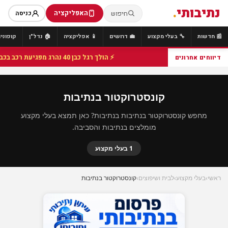
נתיבותי
.
האפליקציה
חיפוש
כניסה
📰 חדשות
🔧 בעלי מקצוע
💼 דרושים
📱 אפליקציה
🏠 נדל"ן
קופונים
⚡ הולך רגל כבן 40 נהרג מפגיעת רכב בכביש 25 סמוך לצומת הנשיא, מתנדבי זק"א פועלו בזירה
דיווחים אחרונים
קונסטרוקטור בנתיבות
מחפש קונסטרוקטור בנתיבות בנתיבות? כאן תמצא בעלי מקצוע
מומלצים בנתיבות והסביבה.
1 בעלי מקצוע
ראשי
›
בעלי מקצוע
›
לבית ושיפוצים
›
קונסטרוקטור בנתיבות