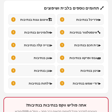
🔗 תחומים נוספים בלבית ושיפוצים
🏗️
▸
אדריכל בנתיבות
איטום גגות בנתיבות
1
1
▸
🔧
אינסטלטור בנתיבות
אלומיניום בנתיבות
1
2
▸
▸
בית חכם בנתיבות
בנייה קלה בנתיבות
1
1
▸
🧱
גבס ופרקט בנתיבות
גגן בנתיבות
1
1
▸
▸
גינון בנתיבות
גנן בנתיבות
1
1
▸
▸
דודי שמש בנתיבות
דלתות בנתיבות
1
1
אתה פוליש ווקס בנתיבות בנתיבות?
הצטרף למדריך וקבל לקוחות חדשים כבר מחר – החל מ-99₪/חודש