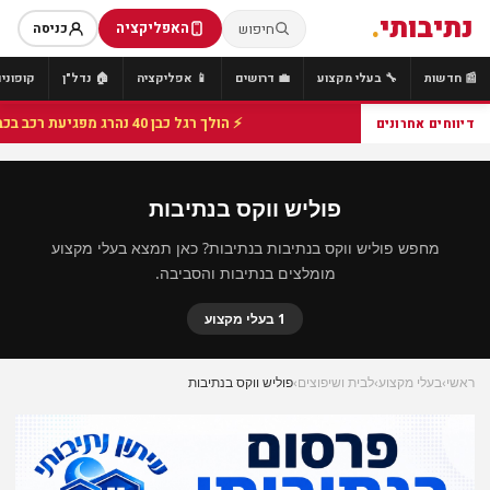
נתיבותי
.
האפליקציה
חיפוש
כניסה
📰 חדשות
🔧 בעלי מקצוע
💼 דרושים
📱 אפליקציה
🏠 נדל"ן
קופונים
⚡ הולך רגל כבן 40 נהרג מפגיעת רכב בכביש 25 סמוך לצומת הנשיא, מתנדבי זק"א פועלו בזירה
דיווחים אחרונים
פוליש ווקס בנתיבות
מחפש פוליש ווקס בנתיבות בנתיבות? כאן תמצא בעלי מקצוע
מומלצים בנתיבות והסביבה.
1 בעלי מקצוע
ראשי
›
בעלי מקצוע
›
לבית ושיפוצים
›
פוליש ווקס בנתיבות