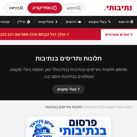
נתיבותי
.
האפליקציה
חיפוש
כניסה
📰 חדשות
🔧 בעלי מקצוע
💼 דרושים
📱 אפליקציה
🏠 נדל"ן
קופונים
⚡ הולך רגל כבן 40 נהרג מפגיעת רכב בכביש 25 סמוך לצומת הנשיא, מתנדבי זק"א פועלו בזירה
דיווחים אחרונים
חלונות ותריסים בנתיבות
מחפש חלונות ותריסים בנתיבות בנתיבות? כאן תמצא בעלי מקצוע
מומלצים בנתיבות והסביבה.
1 בעלי מקצוע
ראשי
›
בעלי מקצוע
›
לבית ושיפוצים
›
חלונות ותריסים בנתיבות