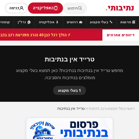
נתיבותי
.
האפליקציה
חיפוש
כניסה
📰 חדשות
🔧 בעלי מקצוע
💼 דרושים
📱 אפליקציה
🏠 נדל"ן
קופונים
⚡ הולך רגל כבן 40 נהרג מפגיעת רכב בכביש 25 סמוך לצומת הנשיא, מתנדבי זק"א פועלו בזירה
דיווחים אחרונים
טרייד אין בנתיבות
מחפש טרייד אין בנתיבות בנתיבות? כאן תמצא בעלי מקצוע
מומלצים בנתיבות והסביבה.
1 בעלי מקצוע
ראשי
›
בעלי מקצוע
›
רכב ותחבורה
›
טרייד אין בנתיבות