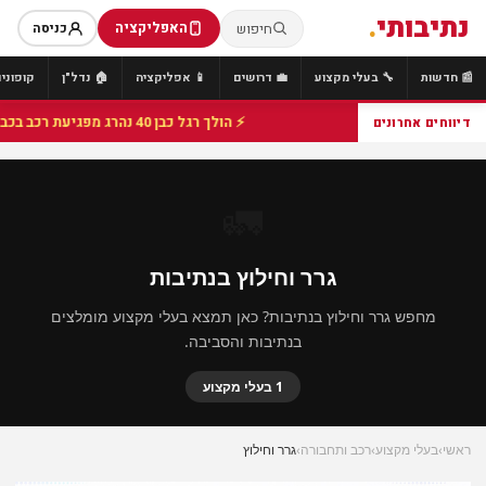
נתיבותי
.
האפליקציה
חיפוש
כניסה
📰 חדשות
🔧 בעלי מקצוע
💼 דרושים
📱 אפליקציה
🏠 נדל"ן
קופונים
⚡ הולך רגל כבן 40 נהרג מפגיעת רכב בכביש 25 סמוך לצומת הנשיא, מתנדבי זק"א פועלו בזירה
דיווחים אחרונים
🚛
גרר וחילוץ בנתיבות
מחפש גרר וחילוץ בנתיבות? כאן תמצא בעלי מקצוע מומלצים
בנתיבות והסביבה.
1 בעלי מקצוע
ראשי
›
בעלי מקצוע
›
רכב ותחבורה
›
גרר וחילוץ