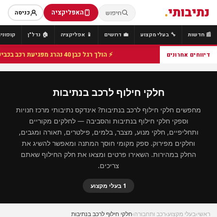
נתיבותי
.
האפליקציה
חיפוש
כניסה
📰 חדשות
🔧 בעלי מקצוע
💼 דרושים
📱 אפליקציה
🏠 נדל"ן
קופונים
⚡ הולך רגל כבן 40 נהרג מפגיעת רכב בכביש 25 סמוך לצומת הנשיא, מתנדבי זק"א פועלו בזירה
דיווחים אחרונים
חלקי חילוף לרכב בנתיבות
מחפשים חלקי חילוף לרכב בנתיבות? אינדקס נתיבותי מרכז חנויות
וספקי חלקי חילוף בנתיבות והסביבה — לחלקים מקוריים
ותחליפיים, חלקי מנוע, מצבר, בלמים, פילטרים, תאורה ומגבים,
וחלקים מפירוק. ספק מקומי חוסך המתנה ומאפשר להשיג את
החלק במהירות. השאירו פרטים ומצאו את חלק החילוף שאתם
צריכים.
1 בעלי מקצוע
ראשי
›
בעלי מקצוע
›
רכב ותחבורה
›
חלקי חילוף לרכב בנתיבות