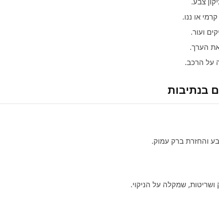
קון צבע.
רמי או ננו.
ים ועור.
ת הערך.
על הרכב.
ים בנתיבות
ע והחזרת ברק עמוק.
שריטות, שמקלה על הניקוי.