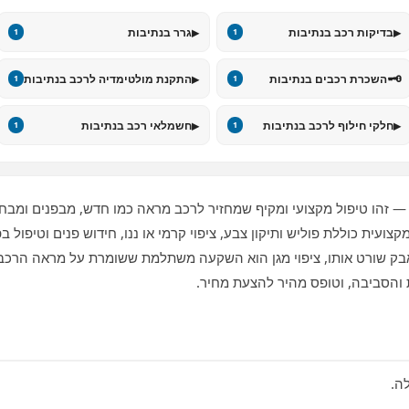
▸
▸
בדיקות רכב בנתיבות
גרר בנתיבות
1
1
▸
🗝️
השכרת רכבים בנתיבות
התקנת מולטימדיה לרכב בנתיבות
1
1
▸
▸
חלקי חילוף לרכב בנתיבות
חשמלאי רכב בנתיבות
1
1
 זהו טיפול מקצועי ומקיף שמחזיר לרכב מראה כמו חדש, מבפנים ומבחוץ,
קצועית כוללת פוליש ותיקון צבע, ציפוי קרמי או ננו, חידוש פנים וטיפול 
שורט אותו, ציפוי מגן הוא השקעה משתלמת ששומרת על מראה הרכב ו
 והסביבה, וטופס מהיר להצעת מחיר.
ה.