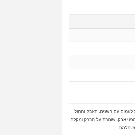
 לעמום עם השנים. האבק והחול
את המשטח בכל שטיפה לא נכונה. ציפוי קרמי או ננו יוצר שכבת הגנה עמידה שמגנה מפני קרני UV ומפני אבק, שומרת על הברק ומקלה
שמשתלמת.