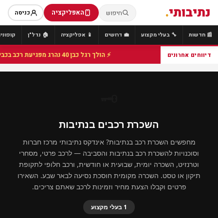
נתיבותי
.
האפליקציה
חיפוש
כניסה
📰 חדשות
🔧 בעלי מקצוע
💼 דרושים
📱 אפליקציה
🏠 נדל"ן
קופונים
⚡ הולך רגל כבן 40 נהרג מפגיעת רכב בכביש 25 סמוך לצומת הנשיא, מתנדבי זק"א פועלו בזירה
דיווחים אחרונים
🗝️
השכרת רכבים בנתיבות
מחפשים השכרת רכב בנתיבות? אינדקס נתיבותי מרכז חברות
וסוכנויות להשכרת רכב בנתיבות והסביבה — לרכב פרטי, מסחרי
וטרנזיט, השכרה יומית, שבועית או חודשית, ורכב חלופי לתקופת
תיקון או טסט. השכרה מקומית חוסכת נסיעה לבאר שבע. השאירו
פרטים וקבלו הצעת מחיר וזמינות לרכב שאתם צריכים.
1 בעלי מקצוע