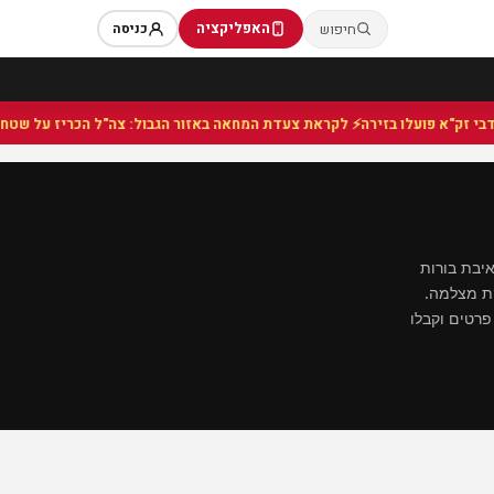
האפליקציה
חיפוש
כניסה
⚡ לקראת צעדת המחאה באזור הגבול: צה"ל הכריז על שטח צבאי ס
איבת בורות
קת מצלמה.
ול. שירות זמין 24 שעות. השאירו פרטים וקבלו