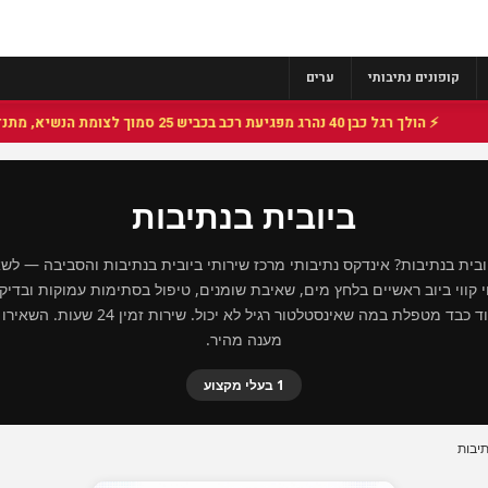
קופונים נתיבותי
ערים
⚡ הולך רגל כבן 40 נהרג מפגיעת רכב בכביש 25 סמוך לצומת הנשיא, מתנדבי זק"א פועלו בזירה
ביובית בנתיבות
ית בנתיבות? אינדקס נתיבותי מרכז שירותי ביובית בנתיבות והסביבה — לש
וי קווי ביוב ראשיים בלחץ מים, שאיבת שומנים, טיפול בסתימות עמוקות ובדי
ביובית עם ציוד כבד מטפלת במה שאינסטלטור רגיל לא יכ
מענה מהיר.
1 בעלי מקצוע
תיבות