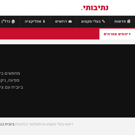
נתיבותי
.
📰 חדשות
🔧 בעלי מקצוע
💼 דרושים
📱 אפליקציה
🏠 נדל"ן
דיווחים אחרונים
מחפשים ביוב
ספיגה, ניק
ראשי
›
בעלי מקצוע
›
אינסטלטור בנתיבות
›
ביובית בנ