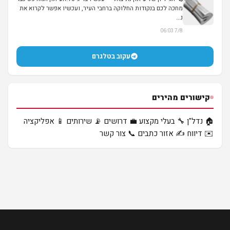
מחכה לכם בנקודות החלוקה ברחבי העיר, ועכשיו אפשר לקרוא את
נ...
7/8 06:03
עקוב בטלגרם
קישורים מהירים
🏠 נדל"ן
🔧 בעלי מקצוע
💼 דרושים
📡 שירותים
📱 אפליקציה
✉️ דיווח
✍️ אזור כתבים
📞 צור קשר