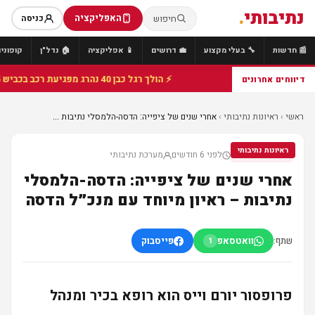
נתיבותי
.
האפליקציה
חיפוש
כניסה
📰 חדשות
🔧 בעלי מקצוע
💼 דרושים
📱 אפליקציה
🏠 נדל"ן
קופונים
⚡ הולך רגל כבן 40 נהרג מפגיעת רכב בכביש 25 סמוך לצומת הנשיא, מתנדבי זק"א פועלו בזירה
דיווחים אחרונים
ראשי
›
ראיונות נתיבותי
›
אחרי שנים של ציפייה: הדסה-הלמסלי נתיבות ...
ראיונות נתיבותי
לפני 6 חודשים
מערכת נתיבותי
ראיונות נתיבותי
אחרי שנים של ציפייה: הדסה-הלמסלי
נתיבות – ראיון מיוחד עם מנכ״ל הדסה
שתף:
וואטסאפ
פייסבוק
1
פרופסור יורם וייס הוא רופא בכיר ומנהל