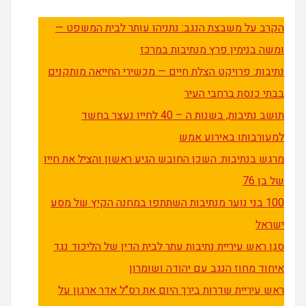
הקרב על משבצת הנגב: נתניהו עותר לבית המשפט —
ומשה בנימין פרץ מנתיבות במרכז
נתיבות: פרויקט הצלת חיים — מכשירי החייאה מותקנים
בבתי כנסת ברחבי העיר
תושב נתיבות, בשנות ה – 40 לחייו נעצר בחשד
למעורבותו באירוע אמש
מרגש בנתיבות: השכן החובש הגיע ראשון והציל את חייו
של בן 76
100 בני נוער מנתיבות השתתפו במחנה הקיץ של מסע
ישראל
סגן ראש עיריית נתיבות עתר לבית הדין של הליכוד נגד
איחוד מחוז הנגב עם יהודה ושומרון
ראש עיריית שדרות בירך היום את רס"ל אדר ארגון על