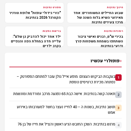
חינוך נתיבות
ספורט נתיבות
שבוע החיילים המשוחררים: אחד
"נזרי גידולי עופות" אלופת טורניר
מאירועי השיא בלוח השנה של
הקטרגל 2026 בנתיבות
מרכז צעירים נתיבות
רוחניות נתיבות
בריאות נתיבות
בכירי ש"ס, רבנים ואישי ציבור
ילד אחד יכול להדביק גן שלם":
השתתפו בשמחת משפחות פרץ
עלייה חדה במחלת הפה והגפיים
ודרעי בנתיבות
בקרב ילדים
פופולרי עכשיו
בעקבות הביקוש העצום: מופע אייל גולן עובר למתחם הספורטק –
1
נפתחה מכירת כרטיסים נוספת
תאונה קשה בנתיבות: אישה כבת 65 נפגעה מרכב ומורדמת ומונשמת
2
תושב נתיבות, בשנות ה – 40 לחייו נעצר בחשד למעורבותו באירוע
3
אמש
מרגש בנתיבות: השכן החובש הגיע ראשון והציל את חייו של בן 76
4