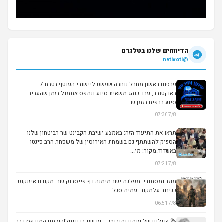
הדיווחים שלנו בטלגרם
@netivoti
פרסום ראשון מחבל נוחבה שפשט ליישובי העוטף בטבח 7
באוקטובר, עבד כנהג משאית סיוע ונתפס אתמול בזמן שהעביר
סיוע ברפיח בזמן ש...
7/8 07:30
תראו את התיעוד הזה: באמצע ישיבת הקבינט שר הביטחון שלנו
הספיק להשתתף גם בשמחת האירוסין של משפחת הרב פינטו
באשדוד.מקור: מי...
▶
7/8 07:21
מוזר ומסתורי: מפלגת ישר מימנה דף פייסבוק שבו מקודם איזנקוט
כגיבור עלמקור: עמית סגל
7/8 06:51
🗞️ הגיליון של עיתון נתיבותי – עכשיו בדיגיטל!העיתון המודפס כבר