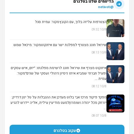
הדיווחים שלנו בטלגרם
@netivoti
הצטרפות עליזה בלוך, עם הקובץמקור: עמית סגל
10/8 09:32
▶
שיראל חוגג מצטרף למפלגת ישר עם איזנקוטמקור: מיכאל שמש
10/8 08:13
איזנקוט מצרף את שיראל חוגג לרשימת מפלגתו: ״יזם, איש עסקים
ופעיל חברתי שמביא איתו ניסיון ניהולי ועסקי של שנים״מקור:
עמית ...
10/8 08:12
מפקד פיקוד מרכז אבי בלוט מעדכן את ההגבלות על טל ינון דרדיק:
יורחק מכל יהודה ושומרוןלמעט מודיעין עילית, אליה יידרש להגיע
...
10/8 08:07
עקוב בטלגרם