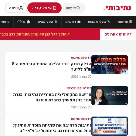
נתיבותי
.
האפליקציה
חיפוש
כניסה
📰 חדשות
🔧 בעלי מקצוע
💼 דרושים
📱 אפליקציה
🏠 נדל"ן
קופונים
⚡ הולך רגל כבן 40 נהרג מפגיעת רכב בכביש 25 סמוך לצומת הנשיא, מתנדבי זק"א פועלו בזירה
דיווחים אחרונים
חדשות נתיבות
הדלק מזנק: כבר הלילה המחיר עובר את ה־8
ש"ח לליטר
30 במרץ 2026
פוליטיקה נתיבות
פרישה מהקואליציה בעיריית נתיבות: כנרת
אגור כהן תמשיך כחברת מועצה
29 במרץ 2026
חדשות נתיבות
נתיבות מרחיבה את פתיחת מוסדות החינוך:
החל מהיום חזרו גם כיתות א'-ב' וי"א-י"ב