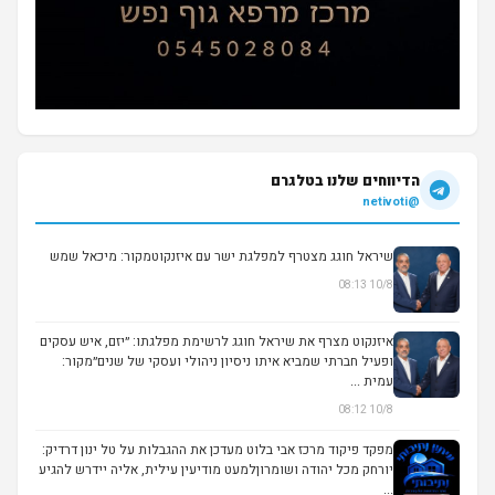
הדיווחים שלנו בטלגרם
@netivoti
שיראל חוגג מצטרף למפלגת ישר עם איזנקוטמקור: מיכאל שמש
10/8 08:13
איזנקוט מצרף את שיראל חוגג לרשימת מפלגתו: ״יזם, איש עסקים
ופעיל חברתי שמביא איתו ניסיון ניהולי ועסקי של שנים״מקור:
עמית ...
10/8 08:12
מפקד פיקוד מרכז אבי בלוט מעדכן את ההגבלות על טל ינון דרדיק:
יורחק מכל יהודה ושומרוןלמעט מודיעין עילית, אליה יידרש להגיע
...