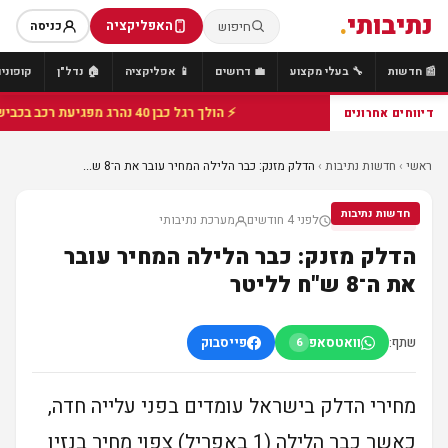
נתיבותי
.
האפליקציה
חיפוש
כניסה
📰 חדשות
🔧 בעלי מקצוע
💼 דרושים
📱 אפליקציה
🏠 נדל"ן
קופונים
⚡ הולך רגל כבן 40 נהרג מפגיעת רכב בכביש 25 סמוך לצומת הנשיא, מתנדבי זק"א פועלו בזירה
דיווחים אחרונים
ראשי
›
חדשות נתיבות
›
הדלק מזנק: כבר הלילה המחיר עובר את ה־8 ש...
חדשות נתיבות
לפני 4 חודשים
מערכת נתיבותי
חדשות נתיבות
הדלק מזנק: כבר הלילה המחיר עובר
את ה־8 ש"ח לליטר
שתף:
וואטסאפ
פייסבוק
6
מחירי הדלק בישראל עומדים בפני עלייה חדה,
כאשר כבר הלילה (1 באפריל) צפוי מחיר בנזין