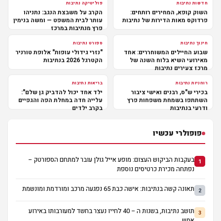
חדשות נתיבות
פוליטיקה נתיבות
השוק קופא, המחירים רותחים:
הקרב על משבצת הנגב: נתניהו
פרדוקס מאות הדירות של נתיבות
עותר לבית המשפט — ומשה בנימין
פרץ מנתיבות במרכז
חינוך נתיבות
ספורט נתיבות
שבוע החיילים המשוחררים: אחד
"נזרי גידולי עופות" אלופת טורניר
מאירועי השיא בלוח השנה של
הקטרגל 2026 בנתיבות
מרכז צעירים נתיבות
רוחניות נתיבות
בריאות נתיבות
בכירי ש"ס, רבנים ואישי ציבור
ילד אחד יכול להדביק גן שלם":
השתתפו בשמחת משפחות פרץ
עלייה חדה במחלת הפה והגפיים
ודרעי בנתיבות
בקרב ילדים
פופולרי עכשיו
בעקבות הביקוש העצום: מופע אייל גולן עובר למתחם הספורטק –
1
נפתחה מכירת כרטיסים נוספת
תאונה קשה בנתיבות: אישה כבת 65 נפגעה מרכב ומורדמת ומונשמת
2
תושב נתיבות, בשנות ה – 40 לחייו נעצר בחשד למעורבותו באירוע
3
אמש