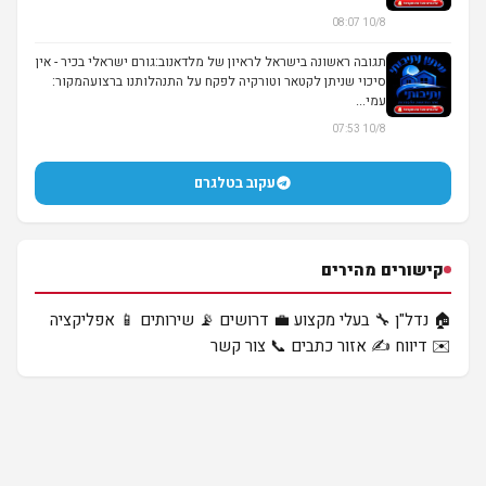
10/8 08:07
תגובה ראשונה בישראל לראיון של מלדאנוב:גורם ישראלי בכיר - אין
סיכוי שניתן לקטאר וטורקיה לפקח על התנהלותנו ברצועהמקור:
עמי...
10/8 07:53
עקוב בטלגרם
קישורים מהירים
🏠 נדל"ן
🔧 בעלי מקצוע
💼 דרושים
📡 שירותים
📱 אפליקציה
✉️ דיווח
✍️ אזור כתבים
📞 צור קשר