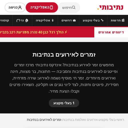
נתיבותי
.
האפליקציה
חיפוש
כניסה
📰 חדשות
🔧 בעלי מקצוע
💼 דרושים
📱 אפליקציה
🏠 נדל"ן
קופונים
⚡ הולך רגל כבן 40 נהרג מפגיעת רכב בכביש 25 סמוך לצומת הנשיא, מתנדבי זק"א פועלו בזירה
דיווחים אחרונים
זמרים לאירועים בנתיבות
מחפשים זמר לאירוע בנתיבות? אינדקס נתיבותי מרכז זמרים
ופייטנים לאירועים בנתיבות והסביבה — חתונות, בר מצוות, חינה
ואירועים מיוחדים. זמר חי מוסיף נשמה לאירוע: שירה מזרחית,
חסידית, פיוטים וחזנות, לצד ליווי נגנים או תקליטן. השאירו פרטים
וקבלו הצעת מחיר.
1 בעלי מקצוע
ראשי
›
בעלי מקצוע
›
אירועים ואולמות בנתיבות
›
זמרים לאירועים בנתיבות