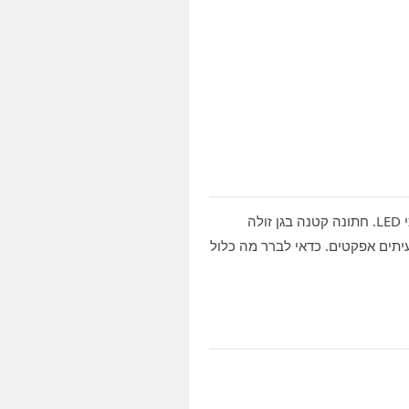
המחיר תלוי במשך הערב, בגודל ההגברה והתאורה, ובשאלה אם נדרשות תוספות כמו תאורה מוגברת או מסכי LED. חתונה קטנה בגן זולה
תים אפקטים. כדאי לברר מה כלול