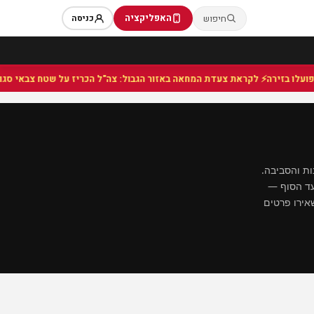
האפליקציה
חיפוש
כניסה
⚡ לקראת צעדת המחאה באזור הגבול: צה"ל הכריז על שטח צבאי סגור בעוט
בות והסביבה.
 עד הסוף —
שאירו פרטים