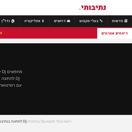
נתיבותי
.
📰 חדשות
🔧 בעלי מקצוע
💼 דרושים
📱 אפליקציה
🏠 נדל"ן
⚡ הולך רגל כבן 40 נהרג מפגיעת רכב בכביש 25
דיווחים אחרונים
מ
DJ לחתונ
עם רפרטואר מ
ראשי
›
בעלי מקצוע
›
DJ בנתיבות
›
DJ לחתונה בנתיבות