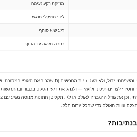
מוזיקת רקע נעימה
ליווי מוזיקלי מרגש
רגע שיא סוחף
רחבה מלאה עד הסוף
בנתיבות, החתונה היא אירוע קהילתי ומשפחתי גדול, ולא מעט זוג
וחסידי לצד ים‑תיכוני ולועזי — ולנהל את רגעי הטקס בכבוד ובהתרגשו
 וכן את גודל ההגברה לאולם או לגן. תקליטן חתונות מנוסה מגיע עם ציו
הצלם וצוות האולם כדי שהכל יזרום חלק.