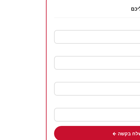
יכם
לח בקשה ←