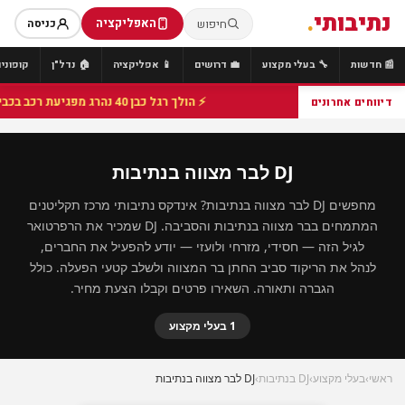
נתיבותי
.
האפליקציה
חיפוש
כניסה
📰 חדשות
🔧 בעלי מקצוע
💼 דרושים
📱 אפליקציה
🏠 נדל"ן
קופונים
⚡ הולך רגל כבן 40 נהרג מפגיעת רכב בכביש 25 סמוך לצומת הנשיא, מתנדבי זק"א פועלו בזירה
דיווחים אחרונים
DJ לבר מצווה בנתיבות
מחפשים DJ לבר מצווה בנתיבות? אינדקס נתיבותי מרכז תקליטנים
המתמחים בבר מצווה בנתיבות והסביבה. DJ שמכיר את הרפרטואר
לגיל הזה — חסידי, מזרחי ולועזי — יודע להפעיל את החברים,
לנהל את הריקוד סביב החתן בר המצווה ולשלב קטעי הפעלה. כולל
הגברה ותאורה. השאירו פרטים וקבלו הצעת מחיר.
1 בעלי מקצוע
ראשי
›
בעלי מקצוע
›
DJ בנתיבות
›
DJ לבר מצווה בנתיבות