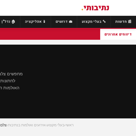
נתיבותי
.
📰 חדשות
🔧 בעלי מקצוע
💼 דרושים
📱 אפליקציה
🏠 נדל"ן
דיווחים אחרונים
מחפשים צלם א
לחתונות,
האולמות המ
ראשי
›
בעלי מקצוע
›
אירועים ואולמות בנתיבות
›
צלם 