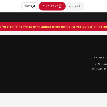
האפליקציה
חיפוש
כניסה
⚡ לקראת צעדת המחאה באזור הגבול: צה"ל הכריז על שטח צב
ת והסביבה —
מכיר את
ם. השאירו