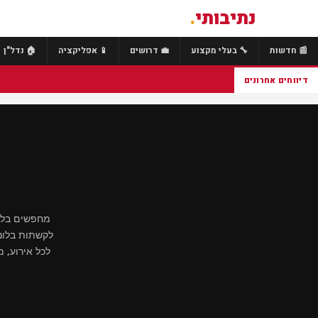
נתיבותי
.
📰 חדשות
🔧 בעלי מקצוע
💼 דרושים
📱 אפליקציה
🏠 נדל"ן
דיווחים אחרונים
מחפשים בלונ
לקשתות בלוני
לכל אירוע, 