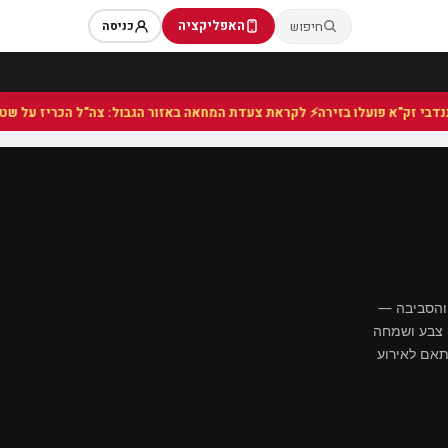
האפליקציה
חיפוש
כניסה
⚡ לקראת צעדת המחאה באזור הגבול: צה"ל הכריז על שטח צבאי
 והסביבה —
ם צבע ושמחה
תאם לאירוע