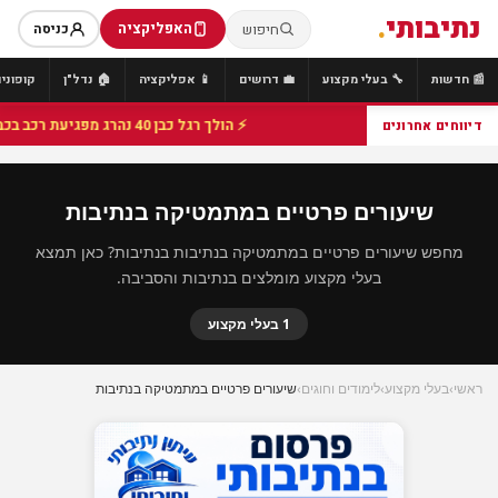
נתיבותי
.
האפליקציה
חיפוש
כניסה
📰 חדשות
🔧 בעלי מקצוע
💼 דרושים
📱 אפליקציה
🏠 נדל"ן
קופונים
⚡ הולך רגל כבן 40 נהרג מפגיעת רכב בכביש 25 סמוך לצומת הנשיא, מתנדבי זק"א פועלו בזירה
דיווחים אחרונים
שיעורים פרטיים במתמטיקה בנתיבות
מחפש שיעורים פרטיים במתמטיקה בנתיבות בנתיבות? כאן תמצא
בעלי מקצוע מומלצים בנתיבות והסביבה.
1 בעלי מקצוע
ראשי
›
בעלי מקצוע
›
לימודים וחוגים
›
שיעורים פרטיים במתמטיקה בנתיבות