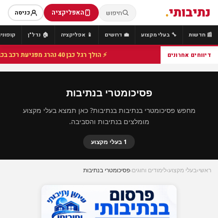
נתיבותי
.
האפליקציה
חיפוש
כניסה
📰 חדשות
🔧 בעלי מקצוע
💼 דרושים
📱 אפליקציה
🏠 נדל"ן
קופונים
⚡ הולך רגל כבן 40 נהרג מפגיעת רכב בכביש 25 סמוך לצומת הנשיא, מתנדבי זק"א פועלו בזירה
דיווחים אחרונים
פסיכומטרי בנתיבות
מחפש פסיכומטרי בנתיבות בנתיבות? כאן תמצא בעלי מקצוע
מומלצים בנתיבות והסביבה.
1 בעלי מקצוע
ראשי
›
בעלי מקצוע
›
לימודים וחוגים
›
פסיכומטרי בנתיבות