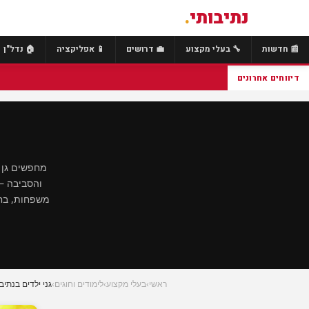
נתיבותי
.
📰 חדשות
🔧 בעלי מקצוע
💼 דרושים
📱 אפליקציה
🏠 נדל"ן
דיווחים אחרונים
מחפשים גן י
והסביבה — 
משפחות, בחי
ראשי
›
בעלי מקצוע
›
לימודים וחוגים
›
גני ילדים בנתיב