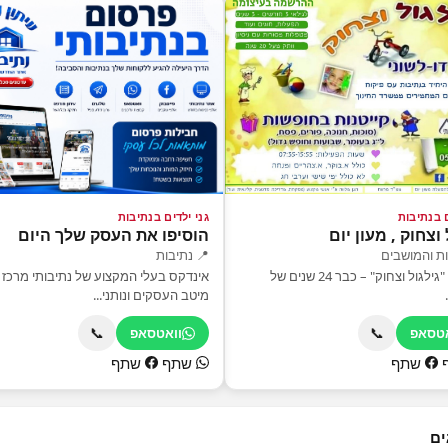
ם בנתיבות
גני ילדים בנתיבות
 וצחוק , מעון יום
הוסיפו את העסק שלך היום
ות והמושבים
📍 נתיבות
מעון יום "גילגול וצחוק" – כבר 24 שנים של
אינדקס בעלי המקצוע של נתיבותי מרכז 
מיטב העסקים ונותני...
📞
📞
אטסאפ
וואטסאפ
שתף
שתף
שתף
ים