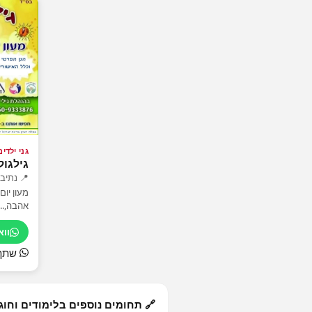
גני ילדי
גילגול
📍 נתיב
אהבה,...
וו
שתף
🔗 תחומים נוספים בלימודים וחוג