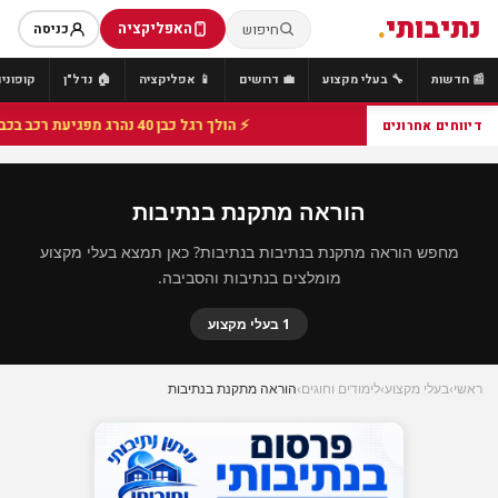
נתיבותי
.
האפליקציה
חיפוש
כניסה
📰 חדשות
🔧 בעלי מקצוע
💼 דרושים
📱 אפליקציה
🏠 נדל"ן
קופונים
⚡ הולך רגל כבן 40 נהרג מפגיעת רכב בכביש 25 סמוך לצומת הנשיא, מתנדבי זק"א פועלו בזירה
דיווחים אחרונים
הוראה מתקנת בנתיבות
מחפש הוראה מתקנת בנתיבות בנתיבות? כאן תמצא בעלי מקצוע
מומלצים בנתיבות והסביבה.
1 בעלי מקצוע
ראשי
›
בעלי מקצוע
›
לימודים וחוגים
›
הוראה מתקנת בנתיבות