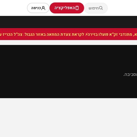
האפליקציה
חיפוש
כניסה
⚡ לקראת צעדת המחאה באזור הגבול: צה"ל הכריז על 
סביבה.