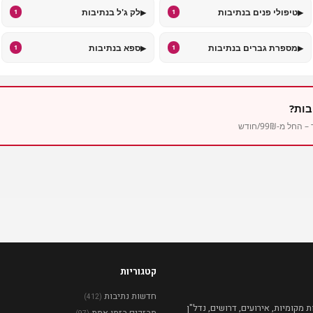
▸
▸
טיפולי פנים בנתיבות
לק ג'ל בנתיבות
1
1
▸
▸
מספרת גברים בנתיבות
ספא בנתיבות
1
1
בות?
מ-99₪/חודש
קטגוריות
חדשות נתיבות
(412)
מקומיות, אירועים, דרושים, נדל"ן
מבזקים בזמן אמת