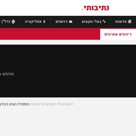
נתיבותי
.
📰 חדשות
🔧 בעלי מקצוע
💼 דרושים
📱 אפליקציה
🏠 נדל"ן
דיווחים אחרונים
מחפש מס
ראשי
›
בעלי מקצוע
›
יופי וטיפוח
›
מספרת נשים בנתיב