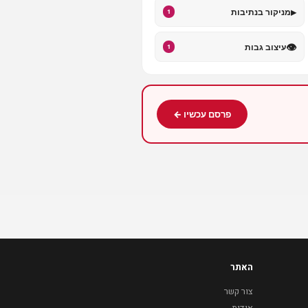
▸
מניקור בנתיבות
1
👁️
עיצוב גבות
1
פרסם עכשיו ←
האתר
צור קשר
אודות