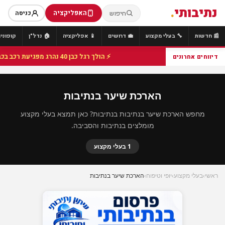
נתיבותי
.
האפליקציה
חיפוש
כניסה
📰 חדשות
🔧 בעלי מקצוע
💼 דרושים
📱 אפליקציה
🏠 נדל"ן
קופונים
⚡ הולך רגל כבן 40 נהרג מפגיעת רכב בכביש 25 סמוך לצומת הנשיא, מתנדבי זק"א פועלו בזירה
דיווחים אחרונים
הארכת שיער בנתיבות
מחפש הארכת שיער בנתיבות בנתיבות? כאן תמצא בעלי מקצוע
מומלצים בנתיבות והסביבה.
1 בעלי מקצוע
ראשי
›
בעלי מקצוע
›
יופי וטיפוח
›
הארכת שיער בנתיבות