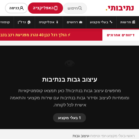
נתיבותי
.
האפליקציה
חיפוש
כניסה
📰 חדשות
🔧 בעלי מקצוע
💼 דרושים
📱 אפליקציה
🏠 נדל"ן
קופונים
⚡ הולך רגל כבן 40 נהרג מפגיעת רכב בכביש 25 סמוך לצומת הנשיא, מתנדבי זק"א פועלו בזירה
דיווחים אחרונים
👁️
עיצוב גבות בנתיבות
מחפשים עיצוב גבות בנתיבות? כאן תמצאו קוסמטיקאיות
ומומחיות לעיצוב וסידור גבות בנתיבות עם שירות מקצועי והתאמה
אישית לכל לקוחה.
1 בעלי מקצוע
ראשי
›
בעלי מקצוע
›
יופי וטיפוח
›
עיצוב גבות