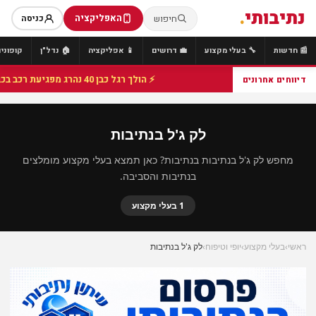
נתיבותי
.
האפליקציה
חיפוש
כניסה
📰 חדשות
🔧 בעלי מקצוע
💼 דרושים
📱 אפליקציה
🏠 נדל"ן
קופונים
⚡ הולך רגל כבן 40 נהרג מפגיעת רכב בכביש 25 סמוך לצומת הנשיא, מתנדבי זק"א פועלו בזירה
דיווחים אחרונים
לק ג'ל בנתיבות
מחפש לק ג'ל בנתיבות בנתיבות? כאן תמצא בעלי מקצוע מומלצים
בנתיבות והסביבה.
1 בעלי מקצוע
ראשי
›
בעלי מקצוע
›
יופי וטיפוח
›
לק ג'ל בנתיבות