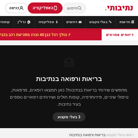
נתיבותי
.
האפליקציה
חיפוש
כניסה
📰 חדשות
🔧 בעלי מקצוע
💼 דרושים
📱 אפליקציה
🏠 נדל"ן
קופונים
⚡ הולך רגל כבן 40 נהרג מפגיעת רכב בכביש 25 סמוך לצומת הנשיא, מתנדבי זק"א פועלו בזירה
דיווחים אחרונים
🏥
בריאות ורפואה בנתיבות
מחפשים שירותי בריאות בנתיבות? כאן תמצאו רופאים, מרפאות,
טיפולי שיניים, פיזיותרפיה, קופות חולים ושירותים רפואיים נוספים
בעיר נתיבות.
3 בעלי מקצוע
ראשי
›
בעלי מקצוע
›
בריאות ורפואה בנתיבות