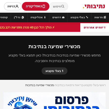
נתיבותי
.
האפליקציה
חיפוש
כניסה
📰 חדשות
🔧 בעלי מקצוע
💼 דרושים
📱 אפליקציה
🏠 נדל"ן
קופונים
⚡ הולך רגל כבן 40 נהרג מפגיעת רכב בכביש 25 סמוך לצומת הנשיא, מתנדבי זק"א פועלו בזירה
דיווחים אחרונים
מכשירי שמיעה בנתיבות
מחפש מכשירי שמיעה בנתיבות בנתיבות? כאן תמצא בעלי מקצוע
מומלצים בנתיבות והסביבה.
1 בעלי מקצוע
ראשי
›
בעלי מקצוע
›
בריאות ורפואה בנתיבות
›
מכשירי שמיעה בנתיבות