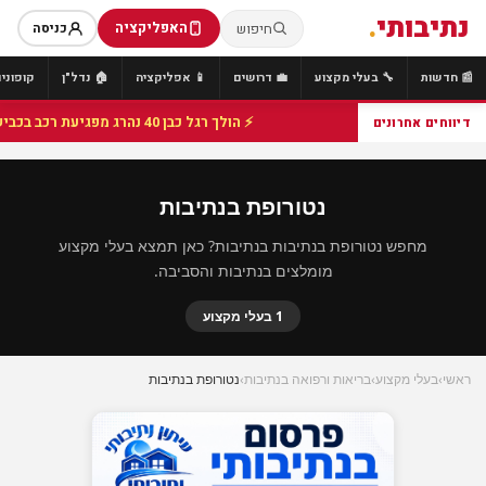
נתיבותי
.
האפליקציה
חיפוש
כניסה
📰 חדשות
🔧 בעלי מקצוע
💼 דרושים
📱 אפליקציה
🏠 נדל"ן
קופונים
⚡ הולך רגל כבן 40 נהרג מפגיעת רכב בכביש 25 סמוך לצומת הנשיא, מתנדבי זק"א פועלו בזירה
דיווחים אחרונים
נטורופת בנתיבות
מחפש נטורופת בנתיבות בנתיבות? כאן תמצא בעלי מקצוע
מומלצים בנתיבות והסביבה.
1 בעלי מקצוע
ראשי
›
בעלי מקצוע
›
בריאות ורפואה בנתיבות
›
נטורופת בנתיבות