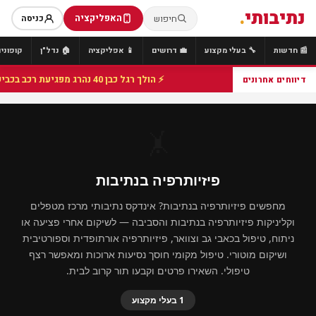
נתיבותי
.
האפליקציה
חיפוש
כניסה
📰 חדשות
🔧 בעלי מקצוע
💼 דרושים
📱 אפליקציה
🏠 נדל"ן
קופונים
⚡ הולך רגל כבן 40 נהרג מפגיעת רכב בכביש 25 סמוך לצומת הנשיא, מתנדבי זק"א פועלו בזירה
דיווחים אחרונים
🤸
פיזיותרפיה בנתיבות
מחפשים פיזיותרפיה בנתיבות? אינדקס נתיבותי מרכז מטפלים
וקליניקות פיזיותרפיה בנתיבות והסביבה — לשיקום אחרי פציעה או
ניתוח, טיפול בכאבי גב וצוואר, פיזיותרפיה אורתופדית וספורטיבית
ושיקום מוטורי. טיפול מקומי חוסך נסיעות ארוכות ומאפשר רצף
טיפולי. השאירו פרטים וקבעו תור קרוב לבית.
1 בעלי מקצוע