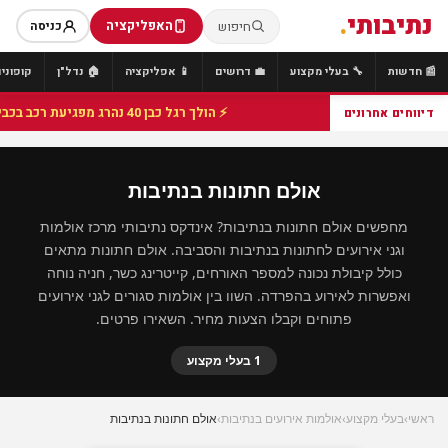
נתיבותי
.
האפליקציה
חיפוש
כניסה
📰 חדשות
🔧 בעלי מקצוע
💼 דרושים
📱 אפליקציה
🏠 נדל"ן
קופונים
⚡ הולך רגל כבן 40 נהרג מפגיעת רכב בכביש 25 סמוך לצומת הנשיא, מתנדבי זק"א פועלו בזירה
דיווחים אחרונים
אולם חתונות בנתיבות
מחפשים אולם חתונות בנתיבות? אינדקס נתיבותי מרכז אולמות
וגני אירועים לחתונות בנתיבות והסביבה. אולם חתונות מתאים
כולל קיבולת נכונה למספר האורחים, קייטרינג כשר, חניה נוחה
ואפשרות לאירוע בהפרדה. השוו בין אולמות סגורים לגני אירועים
פתוחים וקבלו הצעות מחיר. השאירו פרטים.
1 בעלי מקצוע
ראשי
›
בעלי מקצוע
›
אולמות אירועים בנתיבות
›
אולם חתונות בנתיבות