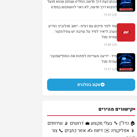
ובוחן כעת דרך חדשה.החליט שבזמן שהוא פועל
למצוא דרך חדשה, לא ראוי להשתמש במנדט
שנית...
6/8 19:49
עוד לפני סיכום עם רע״מ - יואב סגלוביץ הודיע
הערב ליאיר לפיד על עזיבת יש עתידמקור:
עמית סגל
6/8 19:48
מיד - ידיעה מעניינת לפתוח את הסופ״שמקור:
עמית סגל
6/8 19:47
עקוב בטלגרם
קישורים מהירים
🏠 נדל"ן
🔧 בעלי מקצוע
💼 דרושים
📡 שירותים
📱 אפליקציה
✉️ דיווח
✍️ אזור כתבים
📞 צור