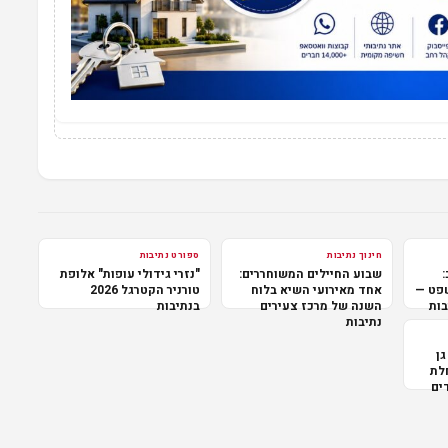
חינוך נתיבות
ספורט נתיבות
:
שבוע החיילים המשוחררים:
"נזרי גידולי עופות" אלופת
שפט —
אחד מאירועי השיא בלוח
טורניר הקטרגל 2026
בות
השנה של מרכז צעירים
בנתיבות
נתיבות
גן
לת
ים