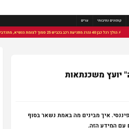
קופונים נתיבותי
ערים
ך רגל כבן 40 נהרג מפגיעת רכב בכביש 25 סמוך לצומת הנשיא, מתנדבי זק"א פועלו בזירה
" יועץ משכנתאות
יננסי. איך מבינים מה באמת נשאר בסוף
 עם המידע הזה.