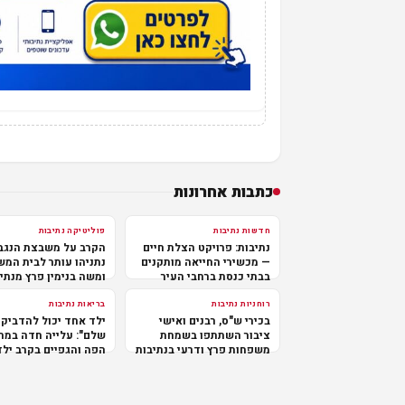
כתבות אחרונות
חדשות נתיבות
פוליטיקה נתיבות
נתיבות: פרויקט הצלת חיים
הקרב על משבצת הנגב
— מכשירי החייאה מותקנים
נתניהו עותר לבית המ
בבתי כנסת ברחבי העיר
ומשה בנימין פרץ מנתי
במרכז
רוחניות נתיבות
בריאות נתיבות
בכירי ש"ס, רבנים ואישי
ילד אחד יכול להדביק 
ציבור השתתפו בשמחת
שלם": עלייה חדה במח
משפחות פרץ ודרעי בנתיבות
הפה והגפיים בקרב ילד