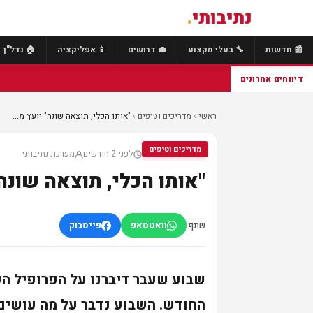
נתיבותי
.
📰 חדשות
🔧 בעלי מקצוע
💼 דרושים
📱 אפליקציה
🏠 נדל"ן
⚡ הול
דיווחים אחרונים
ראשי
›
מדריכים וטיפים
›
"אותו הכלי, תוצאה שונה" יועץ מ...
מדריכים וטיפים
לפני 2 חודשים
מערכת נתיבותי
מדריכים וטיפים
"אותו הכלי, תוצאה שונה
שתף:
וואטסאפ
פייסבוק
שבוע שעבר דיברנו על הפרופיל הפ
החודש. השבוע נדבר על מה עושים