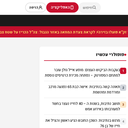
האפליקציה
חיפוש
כניסה
⚡ לקראת צעדת המחאה באזור הגבול: צה"ל הכריז על שטח צבאי סגו
פופולרי עכשיו
בעקבות הביקוש העצום: מופע אייל גולן עובר
1
למתחם הספורטק – נפתחה מכירת כרטיסים נוספת
תאונה קשה בנתיבות: אישה כבת 65 נפגעה מרכב
2
ומורדמת ומונשמת
תושב נתיבות, בשנות ה – 40 לחייו נעצר בחשד
3
למעורבותו באירוע אמש
מרגש בנתיבות: השכן החובש הגיע ראשון והציל את
4
חייו של בן 76