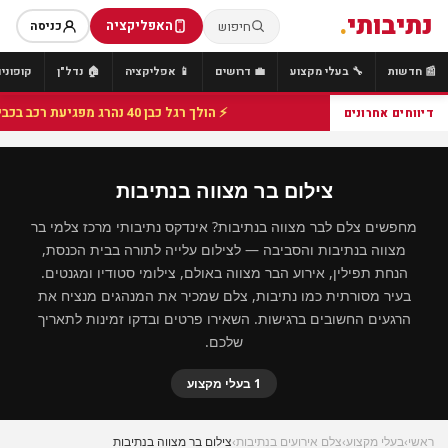
נתיבותי
.
האפליקציה
חיפוש
כניסה
📰 חדשות
🔧 בעלי מקצוע
💼 דרושים
📱 אפליקציה
🏠 נדל"ן
קופונים
⚡ הולך רגל כבן 40 נהרג מפגיעת רכב בכביש 25 סמוך לצומת הנשיא, מתנדבי זק"א פועלו בזירה
דיווחים אחרונים
צילום בר מצווה בנתיבות
מחפשים צלם לבר מצווה בנתיבות? אינדקס נתיבותי מרכז צלמי בר
מצווה בנתיבות והסביבה — לצילום עלייה לתורה בבית הכנסת,
הנחת תפילין, אירוע הבר מצווה באולם, צילומי סטודיו ומגנטים.
בעיר מסורתית כמו נתיבות, צלם שמכיר את המנהגים מנציח את
הרגעים החשובים ברגישות. השאירו פרטים ובדקו זמינות לתאריך
שלכם.
1 בעלי מקצוע
ראשי
›
בעלי מקצוע
›
צלם אירועים בנתיבות
›
צילום בר מצווה בנתיבות